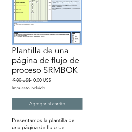
Plantilla de una
página de flujo de
proceso SRMBOK
Precio
Precio
 9,00 US$ 
0,00 US$
de
Impuesto incluido
oferta
Agregar al carrito
Presentamos la plantilla de
una página de flujo de