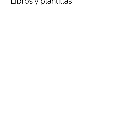
Libros y plantillas
Si no puede encontrar una plantilla en
particular o un tema de interés en
nuestra plataforma, no dude en
comunicarse con nosotros. Es muy
probable que lo tengamos en nuestra
extensa colección, listo para
compartirlo con usted. Nos
comprometemos a ayudarle a
encontrar exactamente lo que
necesita.