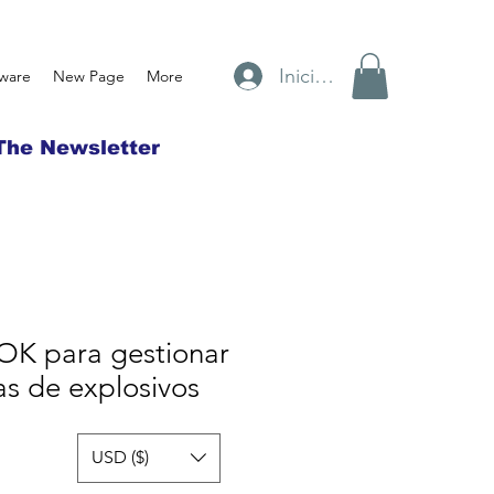
Iniciar sesión
tware
New Page
More
The Newsletter
K para gestionar
s de explosivos
USD ($)