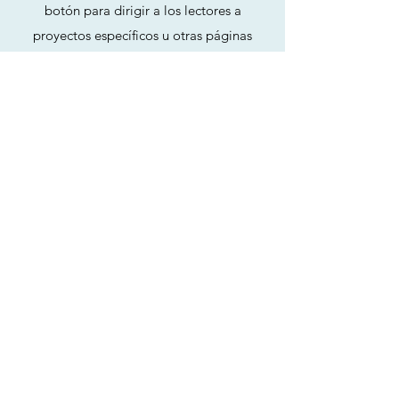
botón para dirigir a los lectores a
proyectos específicos u otras páginas
relevantes de su sitio.
HERA
Orientación profesional
Esta es la descripción de su Cliente.
Utilice este espacio para brindar
información sobre el cliente, resumir el
trabajo que le proporcionó o explicar la
naturaleza de su asociación. Utilice el