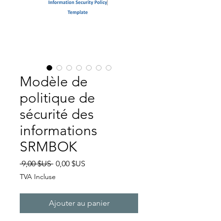
Modèle de
politique de
sécurité des
informations
SRMBOK
Prix
Prix
 9,00 $US 
0,00 $US
original
promotionnel
TVA Incluse
Ajouter au panier